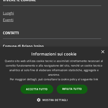
Luoghi
Eventi
CONTATTI
Comune di Ariano Irpino
×
Piazza Plebiscito, 1, 83031 Ariano Irpino AV
Informazioni sui cookie
Codice Fiscale:
81000350645
Questo sito web utilizza cookie tecnici e assimilati strettamente necessari al
corretto funzionamento e alla navigazione del sito, nonché un cookie tecnico
Partita IVA:
00281220640
analitico al solo fine di elaborare informazioni statistiche, aggregate e
anonime.
Email:
segretariogenerale@comunediariano.it
Per maggiori dettagli, può consultare la cookie policy al seguente
link
PEC:
protocollo.arianoirpino@asmepec.it
RIFIUTA TUTTO
ACCETTA TUTTO
Centralino Unico:
0825 875100
MOSTRA DETTAGLI