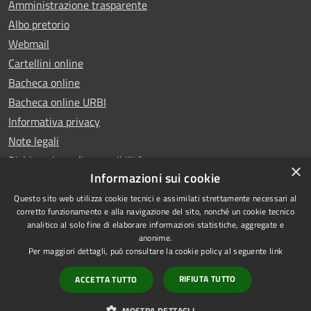
Amministrazione trasparente
Albo pretorio
Webmail
Cartellini online
Bacheca online
Bacheca online URBI
Informativa privacy
Note legali
Dichiarazione di accessibilità
×
Informazioni sui cookie
Questo sito web utilizza cookie tecnici e assimilati strettamente necessari al
corretto funzionamento e alla navigazione del sito, nonché un cookie tecnico
analitico al solo fine di elaborare informazioni statistiche, aggregate e
RSS
Copyright © 2025 Comune di
anonime.
Accessibilità
Ariano Irpino
Per maggiori dettagli, può consultare la cookie policy al seguente
link
Privacy
Municipium
Powered by
|
RIFIUTA TUTTO
ACCETTA TUTTO
Cookie
Accesso redazione
Mappa del sito
MOSTRA DETTAGLI