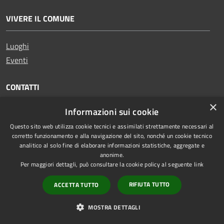
VIVERE IL COMUNE
Luoghi
Eventi
CONTATTI
×
Informazioni sui cookie
Comune di Ariano Irpino
Questo sito web utilizza cookie tecnici e assimilati strettamente necessari al
Piazza Plebiscito, 1, 83031 Ariano Irpino AV
corretto funzionamento e alla navigazione del sito, nonché un cookie tecnico
Codice Fiscale:
81000350645
analitico al solo fine di elaborare informazioni statistiche, aggregate e
anonime.
Partita IVA:
00281220640
Per maggiori dettagli, può consultare la cookie policy al seguente
link
Email:
segretariogenerale@comunediariano.it
RIFIUTA TUTTO
ACCETTA TUTTO
PEC:
protocollo.arianoirpino@asmepec.it
MOSTRA DETTAGLI
Centralino Unico:
0825 875100