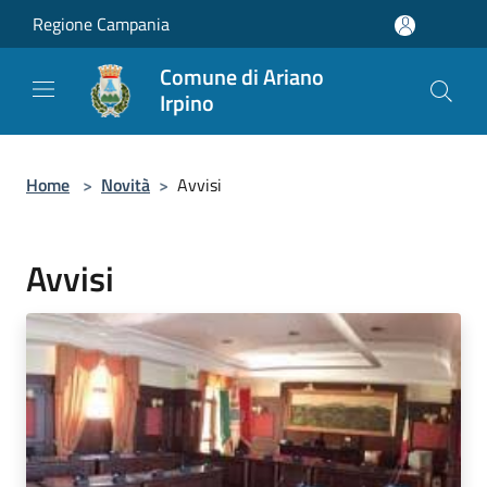
Salta al contenuto principale
Regione Campania
Comune di Ariano
Irpino
Home
>
Novità
>
Avvisi
Avvisi