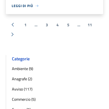
LEGGI DI PIÙ
1
...
3
4
5
...
11
« Precedente
Successiva »
Categorie
Ambiente (9)
Anagrafe (2)
Avviso (117)
Commercio (5)