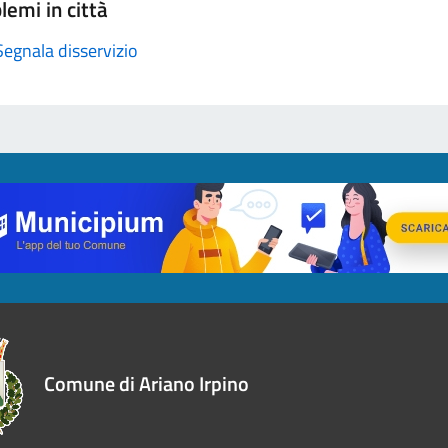
lemi in città
Segnala disservizio
Comune di Ariano Irpino