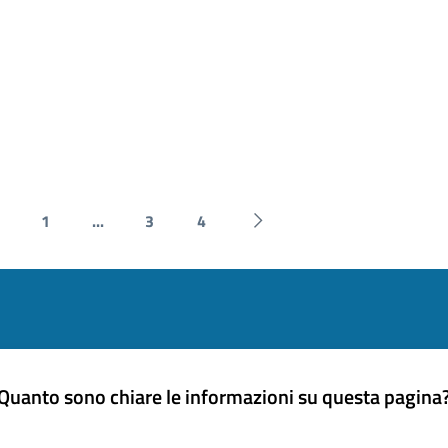
1
...
3
4
 Precedente
Successiva »
Quanto sono chiare le informazioni su questa pagina