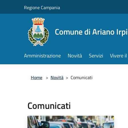
Salta al contenuto principale
Regione Campania
Comune di Ariano Irp
Amministrazione
Novità
Servizi
Vivere 
Home
>
Novità
>
Comunicati
Comunicati