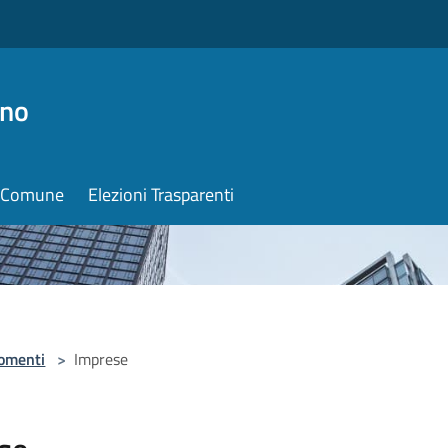
ino
il Comune
Elezioni Trasparenti
omenti
>
Imprese