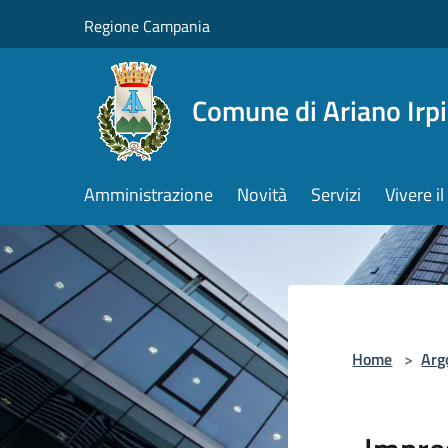
Salta al contenuto principale
Regione Campania
Comune di Ariano Irp
Amministrazione
Novità
Servizi
Vivere 
Home
>
Arg