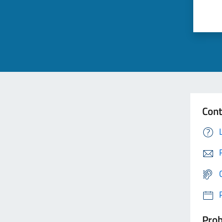
Cont
Prob