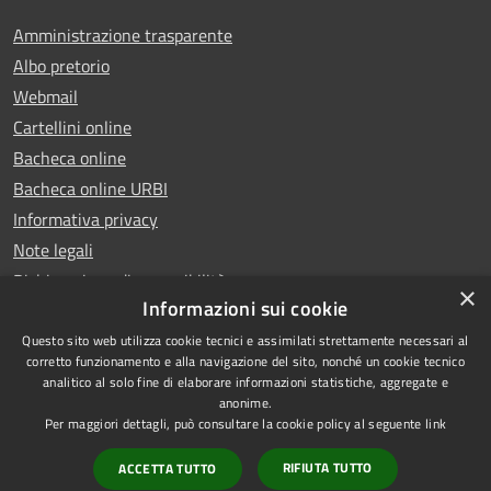
Amministrazione trasparente
Albo pretorio
Webmail
Cartellini online
Bacheca online
Bacheca online URBI
Informativa privacy
Note legali
Dichiarazione di accessibilità
×
Informazioni sui cookie
Questo sito web utilizza cookie tecnici e assimilati strettamente necessari al
corretto funzionamento e alla navigazione del sito, nonché un cookie tecnico
analitico al solo fine di elaborare informazioni statistiche, aggregate e
RSS
Copyright © 2025 Comune di
anonime.
Accessibilità
Ariano Irpino
Per maggiori dettagli, può consultare la cookie policy al seguente
link
Privacy
Municipium
Powered by
|
RIFIUTA TUTTO
ACCETTA TUTTO
Cookie
Accesso redazione