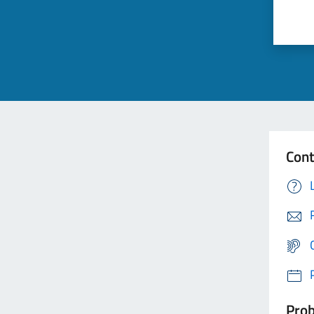
Cont
Prob