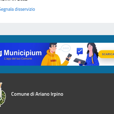
Segnala disservizio
Comune di Ariano Irpino