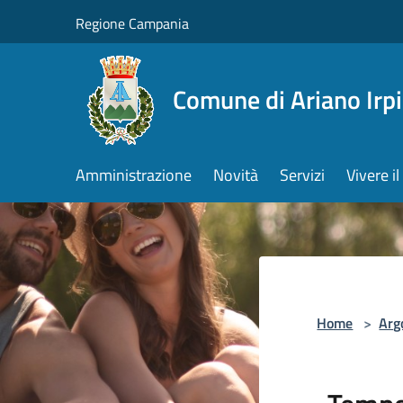
Salta al contenuto principale
Regione Campania
Comune di Ariano Irp
Amministrazione
Novità
Servizi
Vivere 
Home
>
Arg