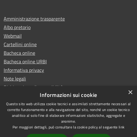
Amministrazione trasparente
Albo pretorio
Webmail
Cartellini online
Bacheca online
Bacheca online URBI
Informativa privacy
Note legali
Dichiarazione di accessibilità
×
Informazioni sui cookie
Questo sito web utilizza cookie tecnici e assimilati strettamente necessari al
corretto funzionamento e alla navigazione del sito, nonché un cookie tecnico
analitico al solo fine di elaborare informazioni statistiche, aggregate e
RSS
Copyright © 2025 Comune di
anonime.
Accessibilità
Ariano Irpino
Per maggiori dettagli, può consultare la cookie policy al seguente
link
Privacy
Municipium
Powered by
|