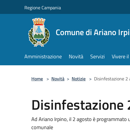
Salta al contenuto principale
Regione Campania
Comune di Ariano Irp
Amministrazione
Novità
Servizi
Vivere 
Home
>
Novità
>
Notizie
>
Disinfestazione 2
Disinfestazione 
Ad Ariano Irpino, il 2 agosto è programmato un
comunale