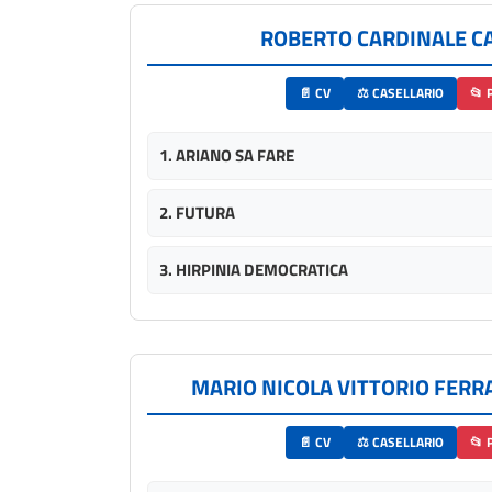
ROBERTO CARDINALE C
📄 CV
⚖️ CASELLARIO
📂 
1. ARIANO SA FARE
2. FUTURA
3. HIRPINIA DEMOCRATICA
MARIO NICOLA VITTORIO FER
📄 CV
⚖️ CASELLARIO
📂 