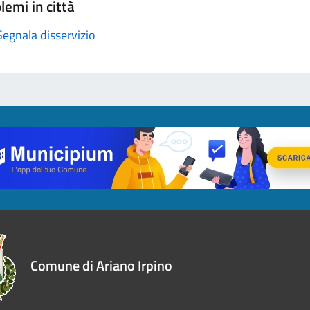
lemi in città
Segnala disservizio
Comune di Ariano Irpino