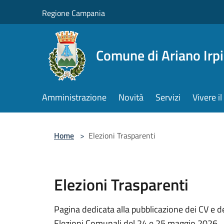
Salta al contenuto principale
Regione Campania
Comune di Ariano Irp
Amministrazione
Novità
Servizi
Vivere 
Home
>
Elezioni Trasparenti
Elezioni Trasparenti
Pagina dedicata alla pubblicazione dei CV e dei
Elezioni Comunali del 24 e 25 maggio 2026