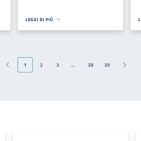
LEGGI DI PIÙ
L
1
2
3
...
38
39
Pagina precedente
Pagina 