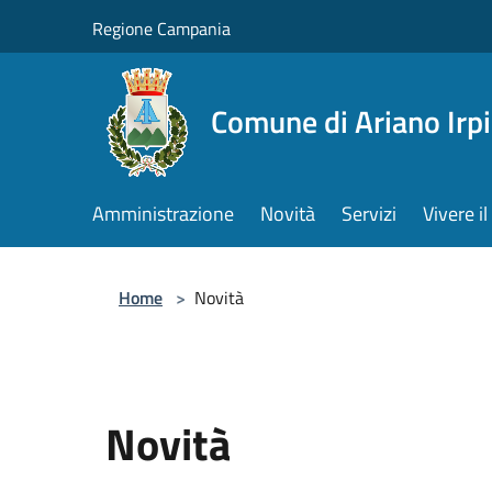
Salta al contenuto principale
Regione Campania
Comune di Ariano Irp
Amministrazione
Novità
Servizi
Vivere 
Home
>
Novità
Novità