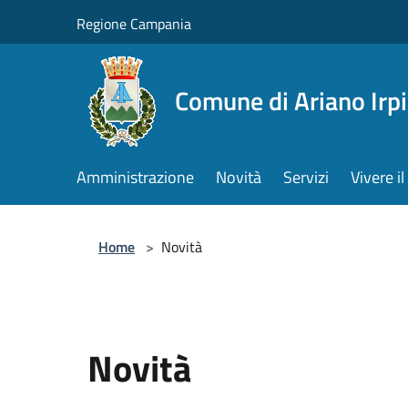
Salta al contenuto principale
Regione Campania
Comune di Ariano Irp
Amministrazione
Novità
Servizi
Vivere 
Home
>
Novità
Novità