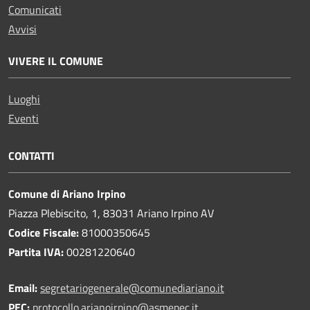
Comunicati
Avvisi
VIVERE IL COMUNE
Luoghi
Eventi
CONTATTI
Comune di Ariano Irpino
Piazza Plebiscito, 1, 83031 Ariano Irpino AV
Codice Fiscale:
81000350645
Partita IVA:
00281220640
Email:
segretariogenerale@comunediariano.it
PEC:
protocollo.arianoirpino@asmepec.it