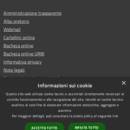
Amministrazione trasparente
Albo pretorio
Webmail
Cartellini online
Bacheca online
Bacheca online URBI
Informativa privacy
Note legali
Dichiarazione di accessibilità
×
Informazioni sui cookie
Questo sito web utilizza cookie tecnici e assimilati strettamente necessari al
corretto funzionamento e alla navigazione del sito, nonché un cookie tecnico
analitico al solo fine di elaborare informazioni statistiche, aggregate e
RSS
Copyright © 2025 Comune di
anonime.
Accessibilità
Ariano Irpino
Per maggiori dettagli, può consultare la cookie policy al seguente
link
Privacy
Municipium
Powered by
|
RIFIUTA TUTTO
ACCETTA TUTTO