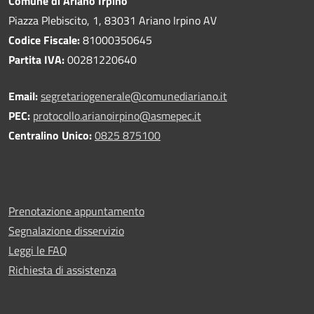
Comune di Ariano Irpino
Piazza Plebiscito, 1, 83031 Ariano Irpino AV
Codice Fiscale:
81000350645
Partita IVA:
00281220640
Email:
segretariogenerale@comunediariano.it
PEC:
protocollo.arianoirpino@asmepec.it
Centralino Unico:
0825 875100
Prenotazione appuntamento
Segnalazione disservizio
Leggi le FAQ
Richiesta di assistenza