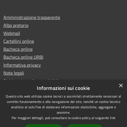
Amministrazione trasparente
Albo pretorio
Webmail
Cartellini online
Bacheca online
Bacheca online URBI
Informativa privacy
Note legali
Dichiarazione di accessibilità
×
Informazioni sui cookie
Questo sito web utilizza cookie tecnici e assimilati strettamente necessari al
corretto funzionamento e alla navigazione del sito, nonché un cookie tecnico
analitico al solo fine di elaborare informazioni statistiche, aggregate e
RSS
Copyright © 2025 Comune di
anonime.
Accessibilità
Ariano Irpino
Per maggiori dettagli, può consultare la cookie policy al seguente
link
Privacy
Municipium
Powered by
|