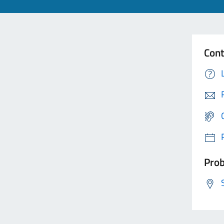
Cont
Prob