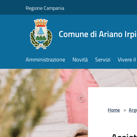
Salta al contenuto principale
Regione Campania
Comune di Ariano Irp
Amministrazione
Novità
Servizi
Vivere 
Home
>
Arg