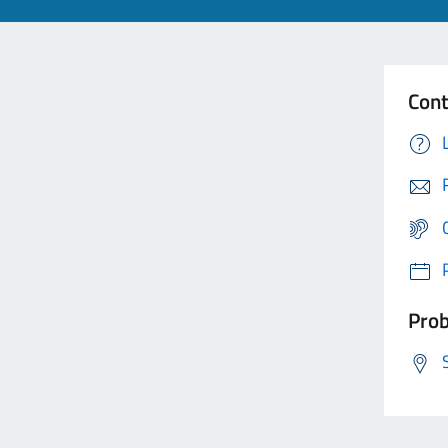
Cont
Prob