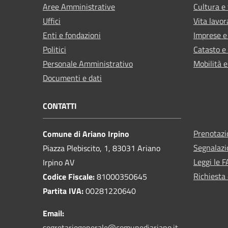
Aree Amministrative
Cultura e
Uffici
Vita lavor
Enti e fondazioni
Imprese 
Politici
Catasto e
Personale Amministrativo
Mobilità e
Documenti e dati
CONTATTI
Prenotaz
Comune di Ariano Irpino
Segnalazi
Piazza Plebiscito, 1, 83031 Ariano
Leggi le 
Irpino AV
Richiesta 
Codice Fiscale:
81000350645
Partita IVA:
00281220640
Email:
segretariogenerale@comunediariano.it