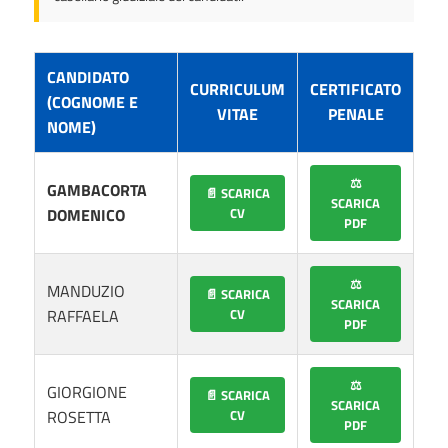
CANDIDATO
CURRICULUM
CERTIFICATO
(COGNOME E
VITAE
PENALE
NOME)
⚖️
GAMBACORTA
📄 SCARICA
SCARICA
DOMENICO
CV
PDF
⚖️
MANDUZIO
📄 SCARICA
SCARICA
RAFFAELA
CV
PDF
⚖️
GIORGIONE
📄 SCARICA
SCARICA
ROSETTA
CV
PDF