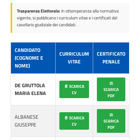
Trasparenza Elettorale:
In ottemperanza alla normativa
vigente, si pubblicano i curriculum vitae e i certificati del
casellario giudiziale dei candidati.
CANDIDATO
CURRICULUM
CERTIFICATO
(COGNOME E
VITAE
PENALE
NOME)
⚖️
DE GRUTTOLA
📄 SCARICA
SCARICA
MARIA ELENA
CV
PDF
⚖️
ALBANESE
📄 SCARICA
SCARICA
GIUSEPPE
CV
PDF