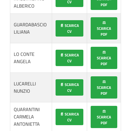
CV
PDF
ALBERICO
⚖️
GUARDABASCIO
📄 SCARICA
SCARICA
LILIANA
CV
PDF
⚖️
LO CONTE
📄 SCARICA
SCARICA
ANGELA
CV
PDF
⚖️
LUCARELLI
📄 SCARICA
SCARICA
NUNZIO
CV
PDF
QUARANTINI
⚖️
📄 SCARICA
CARMELA
SCARICA
CV
PDF
ANTONIETTA