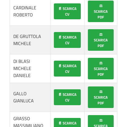
⚖️
CARDINALE
📄 SCARICA
SCARICA
ROBERTO
CV
PDF
⚖️
DE GRUTTOLA
📄 SCARICA
SCARICA
MICHELE
CV
PDF
DI BLASI
⚖️
📄 SCARICA
MICHELE
SCARICA
CV
PDF
DANIELE
⚖️
GALLO
📄 SCARICA
SCARICA
GIANLUCA
CV
PDF
GRASSO
⚖️
📄 SCARICA
MASSIMILIANO
SCARICA