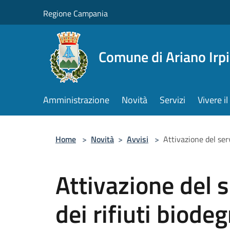
Salta al contenuto principale
Regione Campania
Comune di Ariano Irp
Amministrazione
Novità
Servizi
Vivere 
Home
>
Novità
>
Avvisi
>
Attivazione del serv
Attivazione del s
dei rifiuti biodeg