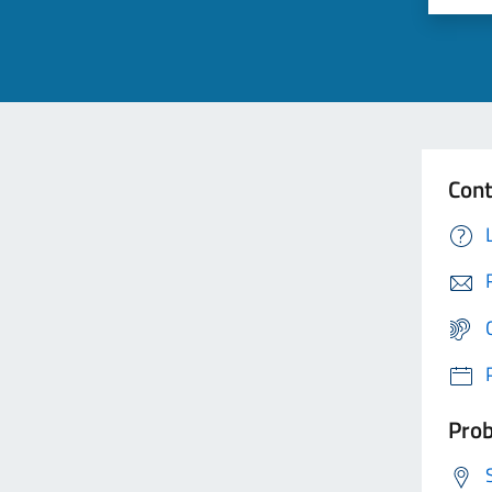
Cont
Prob