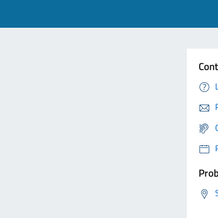
Cont
Prob