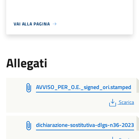
VAI ALLA PAGINA
Allegati
AVVISO_PER_O.E._signed_ori.stamped
PDF
Scarica
dichiarazione-sostitutiva-dlgs-n36-2023