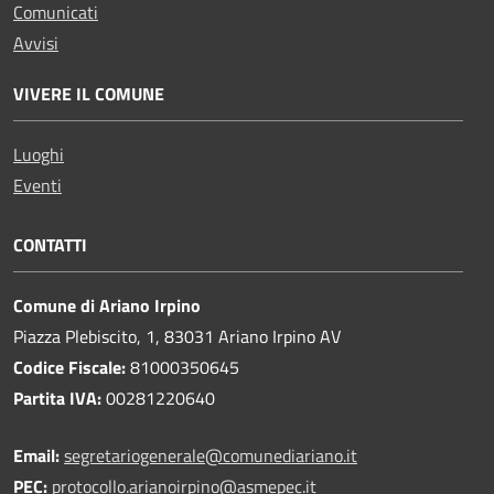
Comunicati
Avvisi
VIVERE IL COMUNE
Luoghi
Eventi
CONTATTI
Comune di Ariano Irpino
Piazza Plebiscito, 1, 83031 Ariano Irpino AV
Codice Fiscale:
81000350645
Partita IVA:
00281220640
Email:
segretariogenerale@comunediariano.it
PEC:
protocollo.arianoirpino@asmepec.it