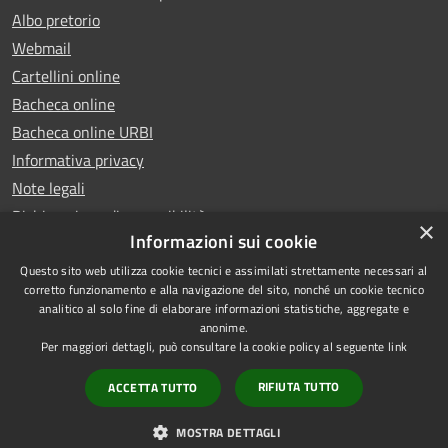
Albo pretorio
Webmail
Cartellini online
Bacheca online
Bacheca online URBI
Informativa privacy
Note legali
Dichiarazione di accessibilità
×
Informazioni sui cookie
Questo sito web utilizza cookie tecnici e assimilati strettamente necessari al
corretto funzionamento e alla navigazione del sito, nonché un cookie tecnico
analitico al solo fine di elaborare informazioni statistiche, aggregate e
RSS
Copyright © 2025 Comune di
anonime.
Accessibilità
Ariano Irpino
Per maggiori dettagli, può consultare la cookie policy al seguente
link
Privacy
Municipium
Powered by
|
RIFIUTA TUTTO
ACCETTA TUTTO
Cookie
Accesso redazione
Mappa del sito
MOSTRA DETTAGLI