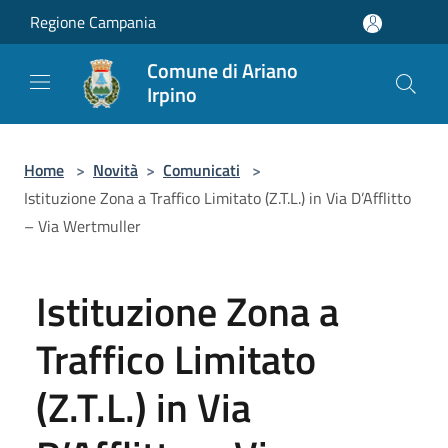
Salta al contenuto principale
Regione Campania
Comune di Ariano
Irpino
Home
>
Novità
>
Comunicati
>
Istituzione Zona a Traffico Limitato (Z.T.L.) in Via D’Afflitto
– Via Wertmuller
Istituzione Zona a
Traffico Limitato
(Z.T.L.) in Via