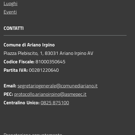
Luoghi
Eventi
CONTATTI
Comune di Ariano Irpino
Piazza Plebiscito, 1, 83031 Ariano Irpino AV
Codice Fiscale:
81000350645
Partita IVA:
00281220640
Email:
segretariogenerale@comunediariano.it
PEC:
protocollo.arianoirpino@asmepec.it
Centralino Unico:
0825 875100
Prenotazione appuntamento