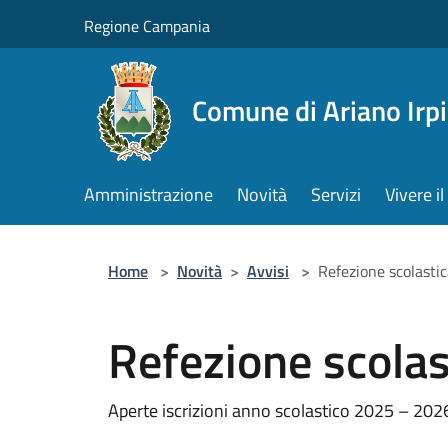
Salta al contenuto principale
Regione Campania
Comune di Ariano Irp
Amministrazione
Novità
Servizi
Vivere 
Home
>
Novità
>
Avvisi
>
Refezione scolasti
Refezione scolas
Aperte iscrizioni anno scolastico 2025 – 202