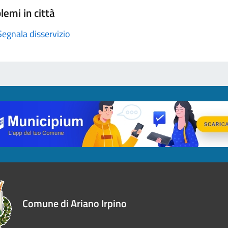
lemi in città
Segnala disservizio
Comune di Ariano Irpino