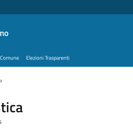
ino
il Comune
Elezioni Trasparenti
ca
tica
6