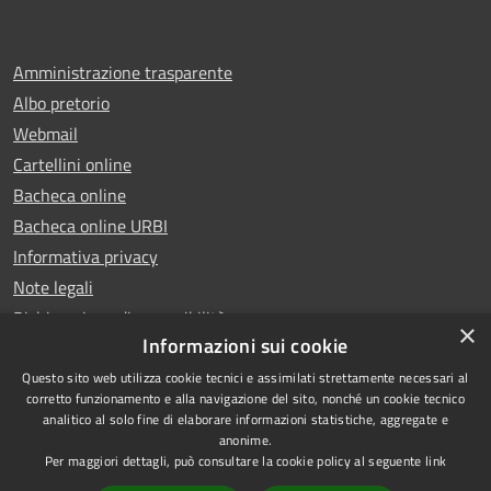
Amministrazione trasparente
Albo pretorio
Webmail
Cartellini online
Bacheca online
Bacheca online URBI
Informativa privacy
Note legali
Dichiarazione di accessibilità
×
Informazioni sui cookie
Questo sito web utilizza cookie tecnici e assimilati strettamente necessari al
corretto funzionamento e alla navigazione del sito, nonché un cookie tecnico
analitico al solo fine di elaborare informazioni statistiche, aggregate e
RSS
Copyright © 2025 Comune di
anonime.
Accessibilità
Ariano Irpino
Per maggiori dettagli, può consultare la cookie policy al seguente
link
Privacy
Municipium
Powered by
|