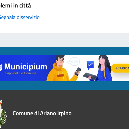
lemi in città
Segnala disservizio
Comune di Ariano Irpino