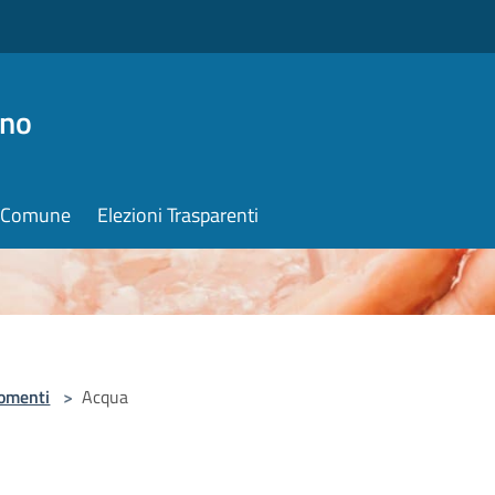
ino
il Comune
Elezioni Trasparenti
omenti
>
Acqua