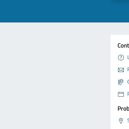
Cont
Prob