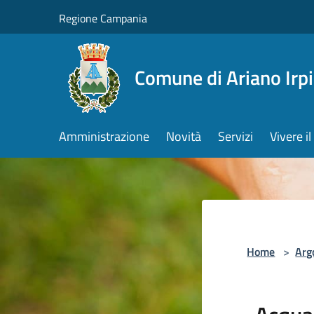
Salta al contenuto principale
Regione Campania
Comune di Ariano Irp
Amministrazione
Novità
Servizi
Vivere 
Home
>
Arg