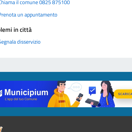
Chiama il comune 0825 875100
Prenota un appuntamento
lemi in città
Segnala disservizio