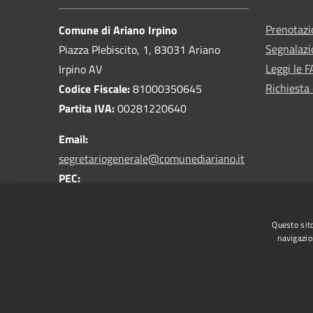
Prenotaz
Comune di Ariano Irpino
Segnalazi
Piazza Plebiscito, 1, 83031 Ariano
Leggi le 
Irpino AV
Richiesta 
Codice Fiscale:
81000350645
Partita IVA:
00281220640
Email:
segretariogenerale@comunediariano.it
PEC:
protocollo.arianoirpino@asmepec.it
Centralino Unico:
0825 875100
Questo sito
navigazio
RSS
Accessibilità
Privacy
Cookie
Mappa de