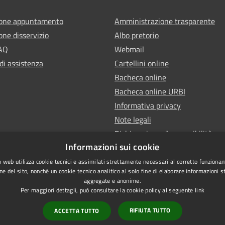
ione appuntamento
Amministrazione trasparente
one disservizio
Albo pretorio
FAQ
Webmail
di assistenza
Cartellini online
Bacheca online
Bacheca online URBI
Informativa privacy
Note legali
Dichiarazione di accessibilità
Informazioni sui cookie
 web utilizza cookie tecnici e assimilati strettamente necessari al corretto funziona
ne del sito, nonché un cookie tecnico analitico al solo fine di elaborare informazioni st
aggregate e anonime.
Per maggiori dettagli, può consultare la cookie policy al seguente
link
RIFIUTA TUTTO
ACCETTA TUTTO
l sito