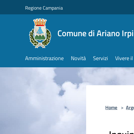
Salta al contenuto principale
Regione Campania
Comune di Ariano Irp
Amministrazione
Novità
Servizi
Vivere 
Home
>
Arg