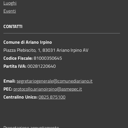
Luoghi
Eventi
CONTATTI
Comune di Ariano Irpino
Piazza Plebiscito, 1, 83031 Ariano Irpino AV
Codice Fiscale:
81000350645
Partita IVA:
00281220640
Email:
segretariogenerale@comunediariano.it
PEC:
protocollo.arianoirpino@asmepec.it
Centralino Unico:
0825 875100
Prenotazione appuntamento