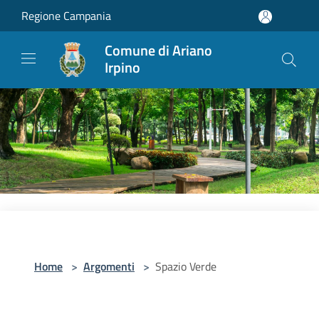
Salta al contenuto principale
Regione Campania
Comune di Ariano
Irpino
Home
>
Argomenti
>
Spazio Verde