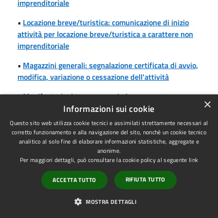
imprenditoriale
•
Locazione breve/turistica: comunicazione di inizio
attività per locazione breve/turistica a carattere non
imprenditoriale
•
Magazzini generali: segnalazione certificata di avvio,
modifica, variazione o cessazione dell'attività
•
Manifestazioni temporanee in luogo aperto:
×
domanda di autorizzazione per lo svolgimento della
Informazioni sui cookie
manifestazione a scopo di lucro
Questo sito web utilizza cookie tecnici e assimilati strettamente necessari al
corretto funzionamento e alla navigazione del sito, nonché un cookie tecnico
•
Manifestazioni temporanee in luogo aperto:
analitico al solo fine di elaborare informazioni statistiche, aggregate e
segnalazione certificata di inizio attività per lo
anonime.
Per maggiori dettagli, può consultare la cookie policy al seguente
link
svolgimento della manifestazione a scopo di lucro
RIFIUTA TUTTO
ACCETTA TUTTO
•
Manifestazioni temporanee in luogo chiuso:
domanda di autorizzazione per lo svolgimento della
MOSTRA DETTAGLI
manifestazione a scopo di lucro