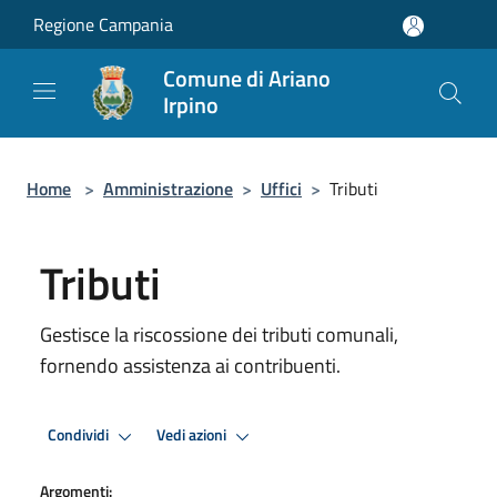
Salta al contenuto principale
Regione Campania
Comune di Ariano
Irpino
Home
>
Amministrazione
>
Uffici
>
Tributi
Tributi
Gestisce la riscossione dei tributi comunali,
fornendo assistenza ai contribuenti.
Condividi
Vedi azioni
Argomenti: