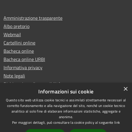
Amministrazione trasparente
Albo pretorio
Webmail
Cartellini online
Bacheca online
Bacheca online URBI
Informativa privacy
Note legali
Dichiarazione di accessibilità
×
Informazioni sui cookie
Questo sito web utilizza cookie tecnici e assimilati strettamente necessari al
corretto funzionamento e alla navigazione del sito, nonché un cookie tecnico
analitico al solo fine di elaborare informazioni statistiche, aggregate e
RSS
Copyright © 2025 Comune di
anonime.
Accessibilità
Ariano Irpino
Per maggiori dettagli, può consultare la cookie policy al seguente
link
Privacy
Municipium
Powered by
|