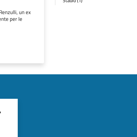
Stadio (1)
Renzulli, un ex
ente per le
?