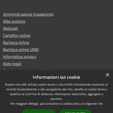
Amministrazione trasparente
Albo pretorio
Webmail
Cartellini online
Bacheca online
Bacheca online URBI
Informativa privacy
Note legali
Dichiarazione di accessibilità
×
Informazioni sui cookie
Questo sito web utilizza cookie tecnici e assimilati strettamente necessari al
corretto funzionamento e alla navigazione del sito, nonché un cookie tecnico
analitico al solo fine di elaborare informazioni statistiche, aggregate e
RSS
Copyright © 2025 Comune di
anonime.
Accessibilità
Ariano Irpino
Per maggiori dettagli, può consultare la cookie policy al seguente
link
Privacy
Municipium
Powered by
|