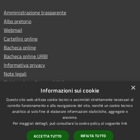
Amministrazione trasparente
Albo pretorio
Webmail
Cartellini online
Bacheca online
Bacheca online URBI
Informativa privacy
Note legali
Dichiarazione di accessibilità
×
Informazioni sui cookie
Questo sito web utilizza cookie tecnici e assimilati strettamente necessari al
corretto funzionamento e alla navigazione del sito, nonché un cookie tecnico
analitico al solo fine di elaborare informazioni statistiche, aggregate e
RSS
Copyright © 2025 Comune di
anonime.
Accessibilità
Ariano Irpino
Per maggiori dettagli, può consultare la cookie policy al seguente
link
Privacy
Municipium
Powered by
|
RIFIUTA TUTTO
ACCETTA TUTTO
Cookie