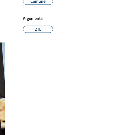
Comune
Argomenti:
ZTL