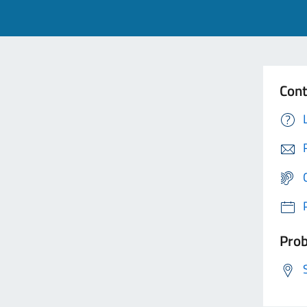
Cont
Prob