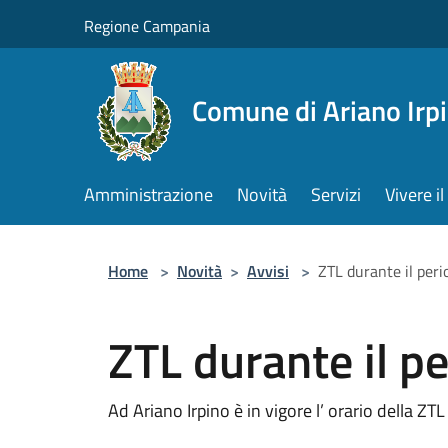
Salta al contenuto principale
Regione Campania
Comune di Ariano Irp
Amministrazione
Novità
Servizi
Vivere 
Home
>
Novità
>
Avvisi
>
ZTL durante il peri
ZTL durante il p
Ad Ariano Irpino è in vigore l’ orario della ZTL