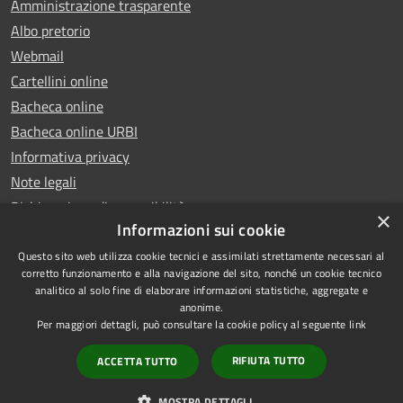
Amministrazione trasparente
Albo pretorio
Webmail
Cartellini online
Bacheca online
Bacheca online URBI
Informativa privacy
Note legali
Dichiarazione di accessibilità
×
Informazioni sui cookie
Questo sito web utilizza cookie tecnici e assimilati strettamente necessari al
corretto funzionamento e alla navigazione del sito, nonché un cookie tecnico
analitico al solo fine di elaborare informazioni statistiche, aggregate e
RSS
Copyright © 2025 Comune di
anonime.
Accessibilità
Ariano Irpino
Per maggiori dettagli, può consultare la cookie policy al seguente
link
Privacy
Municipium
Powered by
|
RIFIUTA TUTTO
ACCETTA TUTTO
Cookie
Accesso redazione
Mappa del sito
MOSTRA DETTAGLI