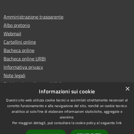
Amministrazione trasparente
Albo pretorio
Webmail
Cartellini online
Bacheca online
Bacheca online URBI
Informativa privacy
Note legali
Dichiarazione di accessibilità
×
Informazioni sui cookie
Questo sito web utilizza cookie tecnici e assimilati strettamente necessari al
corretto funzionamento e alla navigazione del sito, nonché un cookie tecnico
analitico al solo fine di elaborare informazioni statistiche, aggregate e
RSS
Copyright © 2025 Comune di
anonime.
Accessibilità
Ariano Irpino
Per maggiori dettagli, può consultare la cookie policy al seguente
link
Privacy
Municipium
Powered by
|