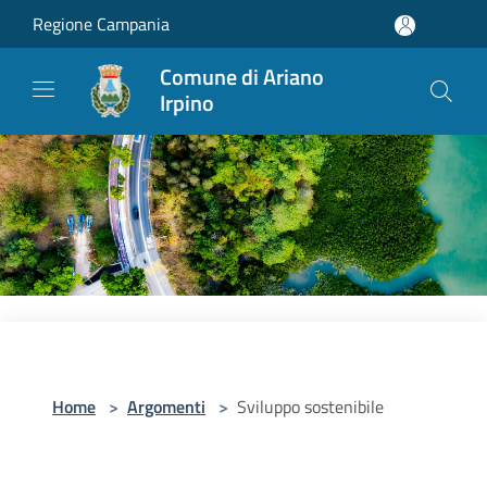
Salta al contenuto principale
Regione Campania
Comune di Ariano
Irpino
Home
>
Argomenti
>
Sviluppo sostenibile