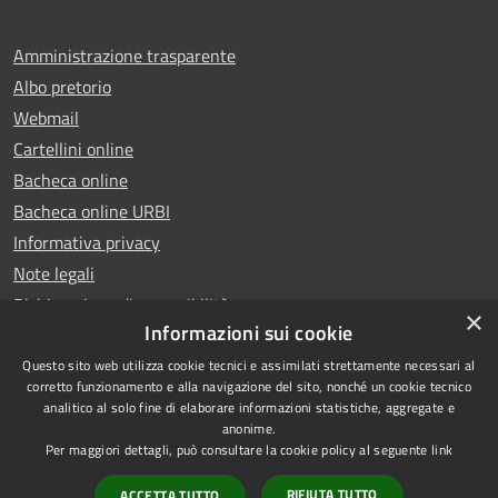
Amministrazione trasparente
Albo pretorio
Webmail
Cartellini online
Bacheca online
Bacheca online URBI
Informativa privacy
Note legali
Dichiarazione di accessibilità
×
Informazioni sui cookie
Questo sito web utilizza cookie tecnici e assimilati strettamente necessari al
corretto funzionamento e alla navigazione del sito, nonché un cookie tecnico
analitico al solo fine di elaborare informazioni statistiche, aggregate e
RSS
Copyright © 2025 Comune di
anonime.
Accessibilità
Ariano Irpino
Per maggiori dettagli, può consultare la cookie policy al seguente
link
Privacy
Municipium
Powered by
|
RIFIUTA TUTTO
ACCETTA TUTTO