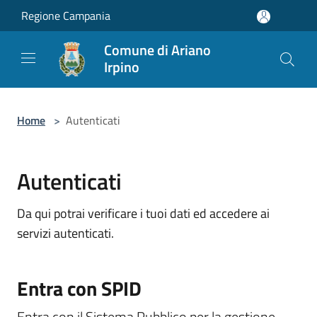
Salta al contenuto principale
Regione Campania
Comune di Ariano
Irpino
Home
>
Autenticati
Autenticati
Da qui potrai verificare i tuoi dati ed accedere ai
servizi autenticati.
Entra con SPID
Entra con il Sistema Pubblico per la gestione