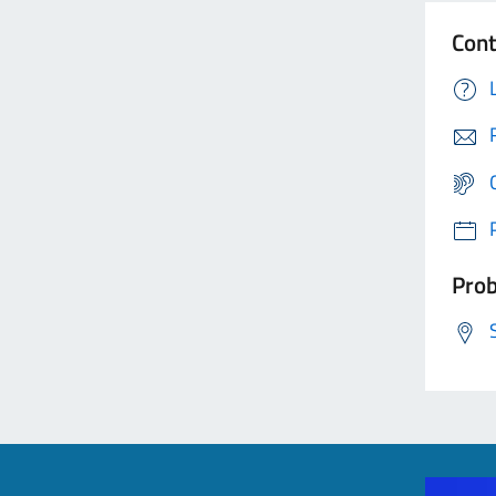
Cont
Prob