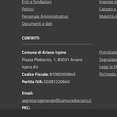
Enti e fondazioni
Imprese 
Politici
Catasto e
Personale Amministrativo
Mobilità e
Documenti e dati
CONTATTI
Prenotaz
Comune di Ariano Irpino
Segnalazi
Piazza Plebiscito, 1, 83031 Ariano
Leggi le 
Irpino AV
Richiesta 
Codice Fiscale:
81000350645
Partita IVA:
00281220640
Email:
segretariogenerale@comunediariano.it
PEC:
protocollo.arianoirpino@asmepec.it