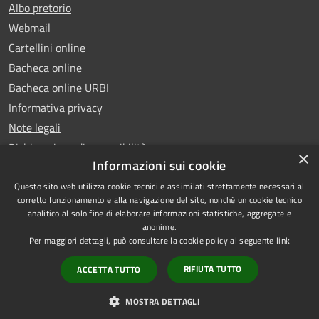
Albo pretorio
Webmail
Cartellini online
Bacheca online
Bacheca online URBI
Informativa privacy
Note legali
Dichiarazione di accessibilità
×
Informazioni sui cookie
Questo sito web utilizza cookie tecnici e assimilati strettamente necessari al
corretto funzionamento e alla navigazione del sito, nonché un cookie tecnico
analitico al solo fine di elaborare informazioni statistiche, aggregate e
RSS
Copyright © 2025 Comune di
anonime.
Accessibilità
Ariano Irpino
Per maggiori dettagli, può consultare la cookie policy al seguente
link
Privacy
Municipium
Powered by
|
RIFIUTA TUTTO
ACCETTA TUTTO
Cookie
Accesso redazione
Mappa del sito
MOSTRA DETTAGLI