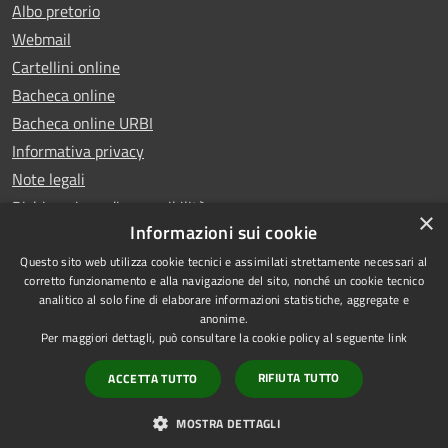
Albo pretorio
Webmail
Cartellini online
Bacheca online
Bacheca online URBI
Informativa privacy
Note legali
Dichiarazione di accessibilità
×
Informazioni sui cookie
Questo sito web utilizza cookie tecnici e assimilati strettamente necessari al
corretto funzionamento e alla navigazione del sito, nonché un cookie tecnico
analitico al solo fine di elaborare informazioni statistiche, aggregate e
RSS
Copyright © 2025 Comune di
anonime.
Accessibilità
Ariano Irpino
Per maggiori dettagli, può consultare la cookie policy al seguente
link
Privacy
Municipium
Powered by
|
RIFIUTA TUTTO
ACCETTA TUTTO
Cookie
Accesso redazione
Mappa del sito
MOSTRA DETTAGLI