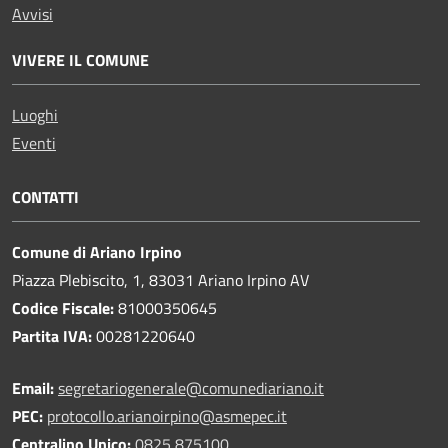
Avvisi
VIVERE IL COMUNE
Luoghi
Eventi
CONTATTI
Comune di Ariano Irpino
Piazza Plebiscito, 1, 83031 Ariano Irpino AV
Codice Fiscale:
81000350645
Partita IVA:
00281220640
Email:
segretariogenerale@comunediariano.it
PEC:
protocollo.arianoirpino@asmepec.it
Centralino Unico:
0825 875100