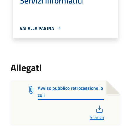
Servizi informatici
VAI ALLA PAGINA
Allegati
Avviso pubblico retrocessione lo
culi
PDF
Scarica