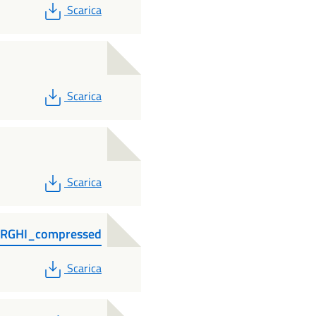
PDF
Scarica
PDF
Scarica
PDF
Scarica
ORGHI_compressed
PDF
Scarica