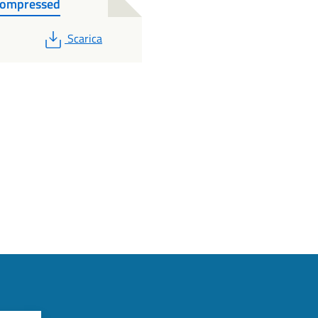
compressed
PDF
Scarica