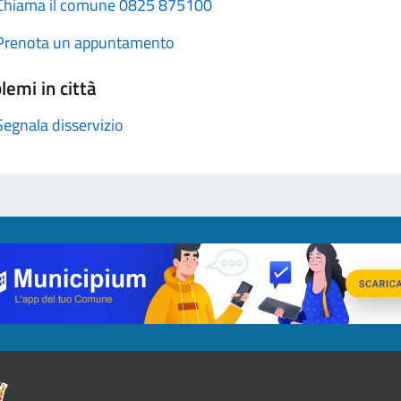
Chiama il comune 0825 875100
Prenota un appuntamento
lemi in città
Segnala disservizio