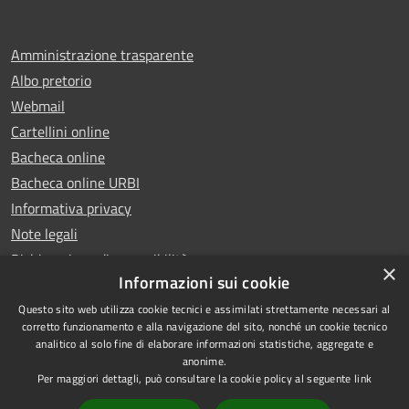
Amministrazione trasparente
Albo pretorio
Webmail
Cartellini online
Bacheca online
Bacheca online URBI
Informativa privacy
Note legali
Dichiarazione di accessibilità
×
Informazioni sui cookie
Questo sito web utilizza cookie tecnici e assimilati strettamente necessari al
corretto funzionamento e alla navigazione del sito, nonché un cookie tecnico
analitico al solo fine di elaborare informazioni statistiche, aggregate e
RSS
Copyright © 2025 Comune di
anonime.
Accessibilità
Ariano Irpino
Per maggiori dettagli, può consultare la cookie policy al seguente
link
Privacy
Municipium
Powered by
|