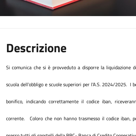
Descrizione
Si comunica che s
i
è provveduto a disporre la liquidazione
d
scuola dell’obbligo e scuole superiori
per l’A.S. 2024/2025.
I 
bonifico, indicando correttamente il codice iban, riceveran
corrente.
Coloro che non hanno trasmesso il codice iban, p
presso tutti gli sportelli del
la BBC-
Banc
a
di
C
redito Cooperativ