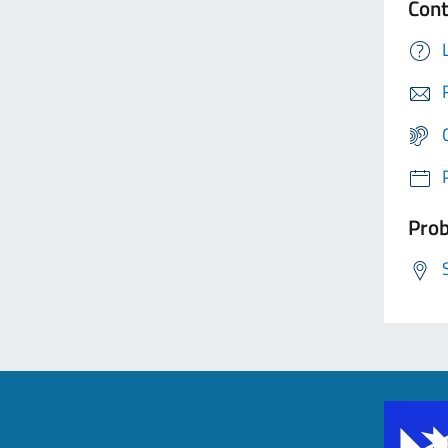
Cont
Prob